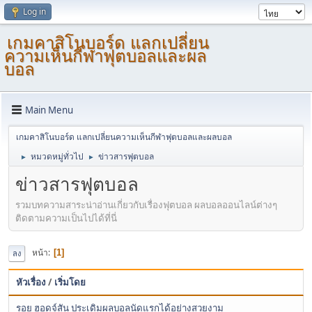
Log in
เกมคาสิโนบอร์ด แลกเปลี่ยน
ความเห็นกีฬาฟุตบอลและผล
บอล
Main Menu
เกมคาสิโนบอร์ด แลกเปลี่ยนความเห็นกีฬาฟุตบอลและผลบอล
หมวดหมู่ทั่วไป
ข่าวสารฟุตบอล
►
►
ข่าวสารฟุตบอล
รวมบทความสาระน่าอ่านเกี่ยวกับเรื่องฟุตบอล ผลบอลออนไลน์ต่างๆ
ติดตามความเป็นไปได้ที่นี่
หน้า
1
ลง
หัวเรื่อง
/
เริ่มโดย
รอย ฮอดจ์สัน ประเดิมผลบอลนัดแรกได้อย่างสวยงาม