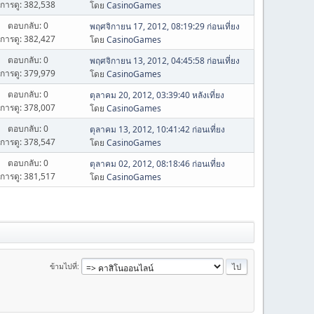
การดู: 382,538
โดย
CasinoGames
ตอบกลับ: 0
พฤศจิกายน 17, 2012, 08:19:29 ก่อนเที่ยง
การดู: 382,427
โดย
CasinoGames
ตอบกลับ: 0
พฤศจิกายน 13, 2012, 04:45:58 ก่อนเที่ยง
การดู: 379,979
โดย
CasinoGames
ตอบกลับ: 0
ตุลาคม 20, 2012, 03:39:40 หลังเที่ยง
การดู: 378,007
โดย
CasinoGames
ตอบกลับ: 0
ตุลาคม 13, 2012, 10:41:42 ก่อนเที่ยง
การดู: 378,547
โดย
CasinoGames
ตอบกลับ: 0
ตุลาคม 02, 2012, 08:18:46 ก่อนเที่ยง
การดู: 381,517
โดย
CasinoGames
ข้ามไปที่