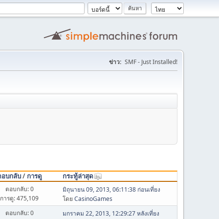
ข่าว:
SMF - Just Installed!
ตอบกลับ
/
การดู
กระทู้ล่าสุด
ตอบกลับ: 0
มิถุนายน 09, 2013, 06:11:38 ก่อนเที่ยง
การดู: 475,109
โดย
CasinoGames
ตอบกลับ: 0
มกราคม 22, 2013, 12:29:27 หลังเที่ยง