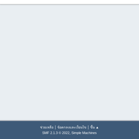
|
|
ช่วยเหลือ
ข้อตกลงและเงื่อนไข
ขึ้น ▲
,
SMF 2.1.3 © 2022
Simple Machines