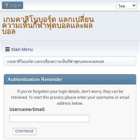
Log in
เกมคาสิโนบอร์ด แลกเปลี่ยน
ความเห็นกีฬาฟุตบอลและผล
บอล
Main Menu
เกมคาสิโนบอร์ด แลกเปลี่ยนความเห็นกีฬาฟุตบอลและผลบอล
Authentication Reminder
If you've forgotten your login details, don't worry, they can be
retrieved. To start this process please enter your username or email
address below.
Username/Email: