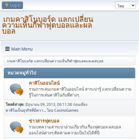
Log in
เกมคาสิโนบอร์ด แลกเปลี่ยน
ความเห็นกีฬาฟุตบอลและผล
บอล
Main Menu
เกมคาสิโนบอร์ด แลกเปลี่ยนความเห็นกีฬาฟุตบอลและผลบอล
หมวดหมู่ทั่วไป
คาสิโนออนไลน์
รวมการเล่นเกมคาสิโนออนไลน์ สาระน่ารู้ แลกเปลี่ยนความ
รู้ในการเล่นคาสิโนกับที่ต่างๆ
โพสต์ล่าสุด:
มิถุนายน 09, 2013, 06:11:38 ก่อนเที่ยง
คาสิโนเป็นธุรกิจที่มีควา...
โดย
CasinoGames
ข่าวสารฟุตบอล
รวมบทความสาระน่าอ่านเกี่ยวกับเรื่องฟุตบอล ผลบอล
ออนไลน์ต่างๆ ติดตามความเป็นไปได้ที่นี่